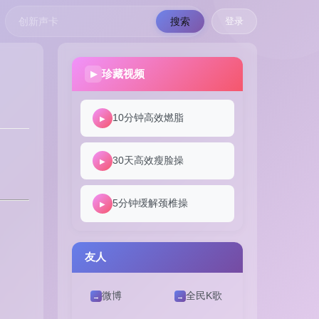
登录
搜索
珍藏视频
▶
10分钟高效燃脂
▶
30天高效瘦脸操
▶
5分钟缓解颈椎操
▶
友人
微博
全民K歌
→
→