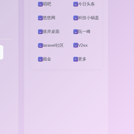
唱吧
今日头条
→
→
悠悠网
科技小锅盖
→
→
彼岸桌面
阮一峰
→
→
laravel社区
V2ex
→
→
掘金
更多
→
+