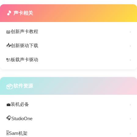
🎵
声卡相关
创新声卡教程
📖
›
📥
创新驱动下载
›
板载声卡驱动
🔌
›
软件资源
📦
装机必备
💼
›
🎧
StudioOne
›
🎚️
Sam机架
›